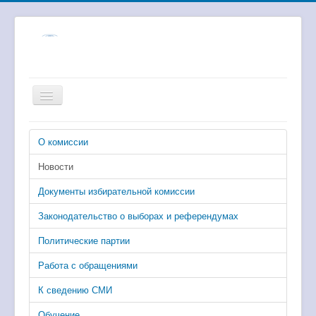
Включить/
выключить
навигацию
Главная
О комиссии
Избирательные комиссии
Новости
Выборы и референдумы
Документы избирательной комиссии
Численность избирателей
Законодательство о выборах и референдумах
Цифровые сервисы
Политические партии
Работа с обращениями
К сведению СМИ
Обучение