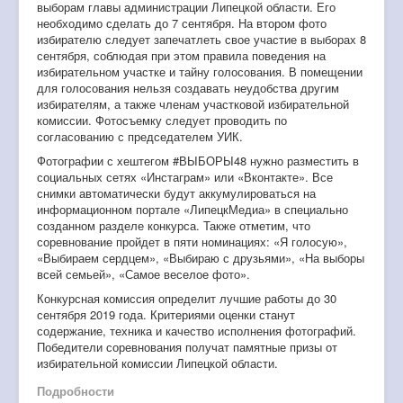
выборам главы администрации Липецкой области. Его
необходимо сделать до 7 сентября. На втором фото
избирателю следует запечатлеть свое участие в выборах 8
сентября, соблюдая при этом правила поведения на
избирательном участке и тайну голосования. В помещении
для голосования нельзя создавать неудобства другим
избирателям, а также членам участковой избирательной
комиссии. Фотосъемку следует проводить по
согласованию с председателем УИК.
Фотографии с хештегом #ВЫБОРЫ48 нужно разместить в
социальных сетях «Инстаграм» или «Вконтакте». Все
снимки автоматически будут аккумулироваться на
информационном портале «ЛипецкМедиа» в специально
созданном разделе конкурса. Также отметим, что
соревнование пройдет в пяти номинациях: «Я голосую»,
«Выбираем сердцем», «Выбираю с друзьями», «На выборы
всей семьей», «Самое веселое фото».
Конкурсная комиссия определит лучшие работы до 30
сентября 2019 года. Критериями оценки станут
содержание, техника и качество исполнения фотографий.
Победители соревнования получат памятные призы от
избирательной комиссии Липецкой области.
Подробности