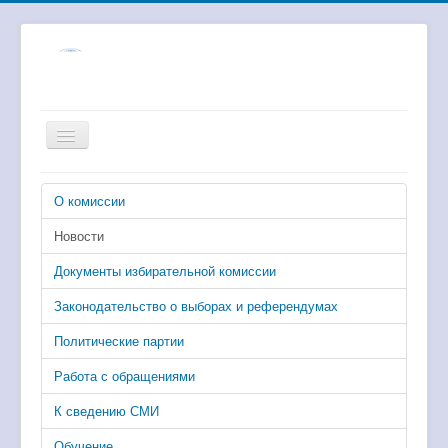
Включить/
выключить
навигацию
Главная
О комиссии
Избирательные комиссии
Новости
Выборы и референдумы
Документы избирательной комиссии
Численность избирателей
Законодательство о выборах и референдумах
Цифровые сервисы
Политические партии
Работа с обращениями
К сведению СМИ
Обучение