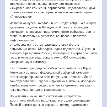
творческого соревнования выступает областная
избирательная комиссия, партнерами – издательский дом
«Липецкая газета» и информационно-справочный портал
«Липецкмедиа».
История конкурса началась в 2016 году. Тогда, на выборах
депутатов Госдумы и Липецкого облсовета, молодым
избирателям впервые предложили фотографироваться на
фоне избирательных участков, баннеров и плакатов,
информирующих
о голосовании, а затем размещать свои фото в
социальных сетях. Молодежь идею подхватила. И уже на
выборах Президента России, прошедших в марте прошлого
года, в конкурсе участвовало около 600 снимков на
избирательную тематику.
Как отметил председатель областного избиркома Юрий
Алтухов: «Во время федеральной выборной кампании
фотоконкурс приобрел небывалую масштабность. Люди
заинтересовались. Удалось привлечь внимание молодежи
к избирательному процессу, о чем свидетельствовала и
явка на участки в день голосования».
По условиям нынешнего состязания избирателю
достаточно отобрать на конкурс всего две фотографии.
Первый снимок должен отразить период подготовки к